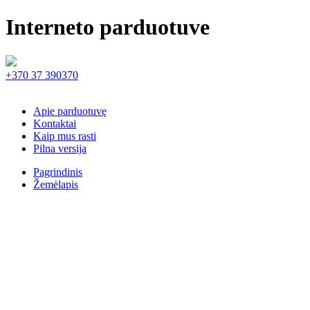
Interneto parduotuve
+370 37 390370
Apie parduotuvę
Kontaktai
Kaip mus rasti
Pilna versija
Pagrindinis
Žemėlapis