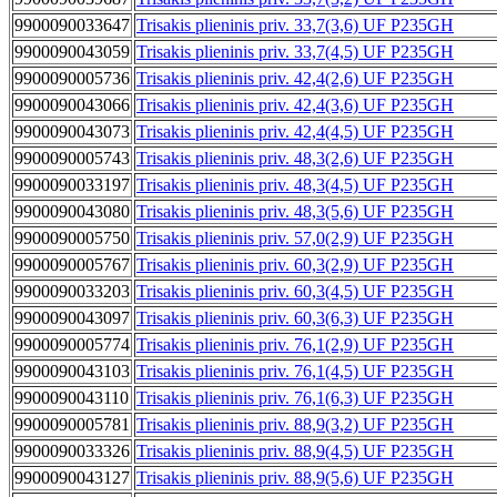
9900090033647
Trisakis plieninis priv. 33,7(3,6) UF P235GH
9900090043059
Trisakis plieninis priv. 33,7(4,5) UF P235GH
9900090005736
Trisakis plieninis priv. 42,4(2,6) UF P235GH
9900090043066
Trisakis plieninis priv. 42,4(3,6) UF P235GH
9900090043073
Trisakis plieninis priv. 42,4(4,5) UF P235GH
9900090005743
Trisakis plieninis priv. 48,3(2,6) UF P235GH
9900090033197
Trisakis plieninis priv. 48,3(4,5) UF P235GH
9900090043080
Trisakis plieninis priv. 48,3(5,6) UF P235GH
9900090005750
Trisakis plieninis priv. 57,0(2,9) UF P235GH
9900090005767
Trisakis plieninis priv. 60,3(2,9) UF P235GH
9900090033203
Trisakis plieninis priv. 60,3(4,5) UF P235GH
9900090043097
Trisakis plieninis priv. 60,3(6,3) UF P235GH
9900090005774
Trisakis plieninis priv. 76,1(2,9) UF P235GH
9900090043103
Trisakis plieninis priv. 76,1(4,5) UF P235GH
9900090043110
Trisakis plieninis priv. 76,1(6,3) UF P235GH
9900090005781
Trisakis plieninis priv. 88,9(3,2) UF P235GH
9900090033326
Trisakis plieninis priv. 88,9(4,5) UF P235GH
9900090043127
Trisakis plieninis priv. 88,9(5,6) UF P235GH