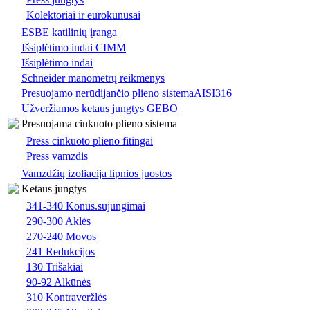
Kolektoriai ir eurokunusai
ESBE katilinių įranga
Išsiplėtimo indai CIMM
Išsiplėtimo indai
Schneider manometrų reikmenys
Presuojamo nerūdijančio plieno sistemaAISI316
Užveržiamos ketaus jungtys GEBO
Presuojama cinkuoto plieno sistema
Press cinkuoto plieno fitingai
Press vamzdis
Vamzdžių izoliacija lipnios juostos
Ketaus jungtys
341-340 Konus.sujungimai
290-300 Aklės
270-240 Movos
241 Redukcijos
130 Trišakiai
90-92 Alkūnės
310 Kontraveržlės