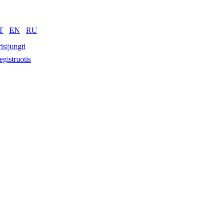
T
EN
RU
isijungti
egistruotis