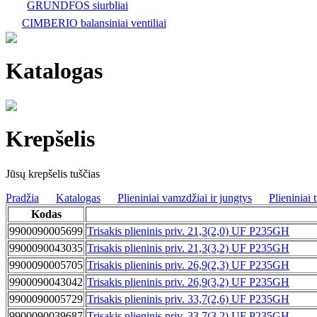
GRUNDFOS siurbliai
CIMBERIO balansiniai ventiliai
Katalogas
Krepšelis
Jūsų krepšelis tuščias
Pradžia
Katalogas
Plieniniai vamzdžiai ir jungtys
Plieniniai t
Kodas
9900090005699
Trisakis plieninis priv. 21,3(2,0) UF P235GH
9900090043035
Trisakis plieninis priv. 21,3(3,2) UF P235GH
9900090005705
Trisakis plieninis priv. 26,9(2,3) UF P235GH
9900090043042
Trisakis plieninis priv. 26,9(3,2) UF P235GH
9900090005729
Trisakis plieninis priv. 33,7(2,6) UF P235GH
9900090039687
Trisakis plieninis priv. 33,7(3,2) UF P235GH