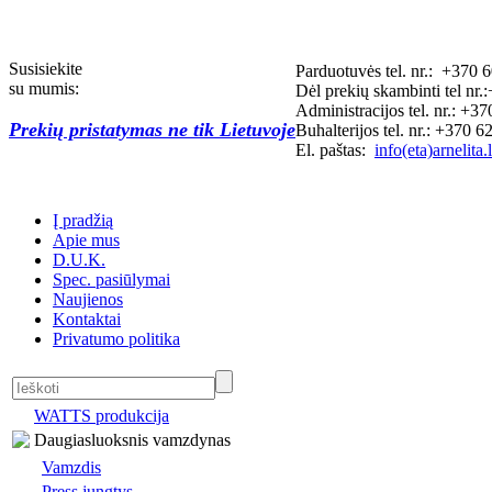
Susisiekite
Parduotuvės tel. nr.: +370 
su mumis:
Dėl prekių skambinti tel n
Administracijos tel. nr.: +3
Prekių pristatymas ne tik Lietuvoje
Buhalterijos tel. nr.: +370 
El. paštas:
info(eta)arnelita.l
Į pradžią
Apie mus
D.U.K.
Spec. pasiūlymai
Naujienos
Kontaktai
Privatumo politika
WATTS produkcija
Daugiasluoksnis vamzdynas
Vamzdis
Press jungtys