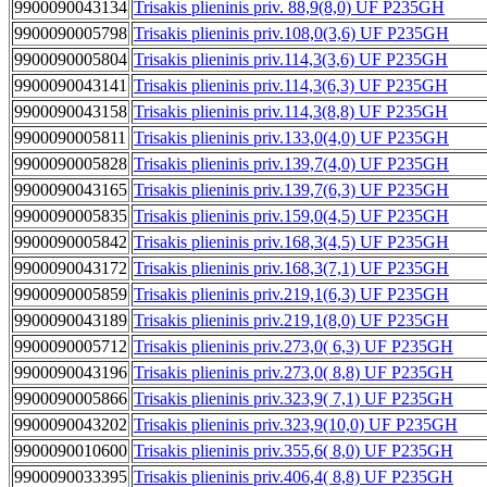
9900090043134
Trisakis plieninis priv. 88,9(8,0) UF P235GH
9900090005798
Trisakis plieninis priv.108,0(3,6) UF P235GH
9900090005804
Trisakis plieninis priv.114,3(3,6) UF P235GH
9900090043141
Trisakis plieninis priv.114,3(6,3) UF P235GH
9900090043158
Trisakis plieninis priv.114,3(8,8) UF P235GH
9900090005811
Trisakis plieninis priv.133,0(4,0) UF P235GH
9900090005828
Trisakis plieninis priv.139,7(4,0) UF P235GH
9900090043165
Trisakis plieninis priv.139,7(6,3) UF P235GH
9900090005835
Trisakis plieninis priv.159,0(4,5) UF P235GH
9900090005842
Trisakis plieninis priv.168,3(4,5) UF P235GH
9900090043172
Trisakis plieninis priv.168,3(7,1) UF P235GH
9900090005859
Trisakis plieninis priv.219,1(6,3) UF P235GH
9900090043189
Trisakis plieninis priv.219,1(8,0) UF P235GH
9900090005712
Trisakis plieninis priv.273,0( 6,3) UF P235GH
9900090043196
Trisakis plieninis priv.273,0( 8,8) UF P235GH
9900090005866
Trisakis plieninis priv.323,9( 7,1) UF P235GH
9900090043202
Trisakis plieninis priv.323,9(10,0) UF P235GH
9900090010600
Trisakis plieninis priv.355,6( 8,0) UF P235GH
9900090033395
Trisakis plieninis priv.406,4( 8,8) UF P235GH