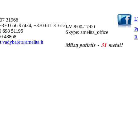
L
607 31966
r.:+370 656 97434, +370 611 31612
I-V 8:00-17:00
Pr
70 698 51195
Skype: arnelita_office
620 48868
R
t
vadyba(eta)arnelita.lt
31
Mūsų patirtis -
metai!