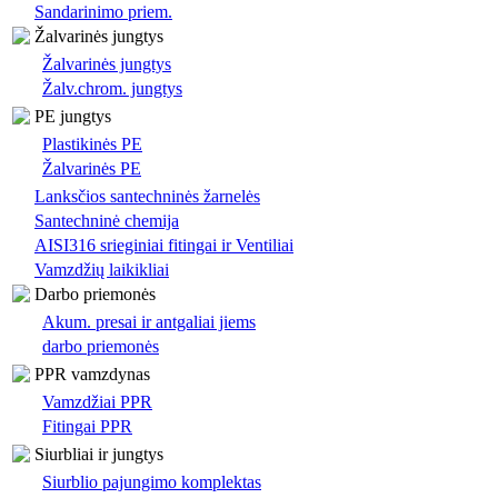
Sandarinimo priem.
Žalvarinės jungtys
Žalvarinės jungtys
Žalv.chrom. jungtys
PE jungtys
Plastikinės PE
Žalvarinės PE
Lanksčios santechninės žarnelės
Santechninė chemija
AISI316 srieginiai fitingai ir Ventiliai
Vamzdžių laikikliai
Darbo priemonės
Akum. presai ir antgaliai jiems
darbo priemonės
PPR vamzdynas
Vamzdžiai PPR
Fitingai PPR
Siurbliai ir jungtys
Siurblio pajungimo komplektas