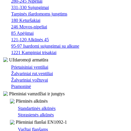
280-245 Nipeliai
331-330 Sujungimai
Tarpinės išardomoms jungtims
180 Keturšakiai
246 Movos-nipeliai
85 Apėjimai
121-120 Alkūnės 45
95-97 Isardomi sujungimai su alkune
1221 Kampiniai trisakiai
Uždaromoji armatūra
Prietaisiniai ventiliai
Žalvariniai rut.ventiliai
Žalvariniai vožtuvai
Pramoninė
Plieniniai vamzdžiai ir jungtys
Plieninės alkūnės
Standartinės alkūnės
Storasienės alkūnės
Plieniniai flanšai EN1092-1
Varžtai flanšams