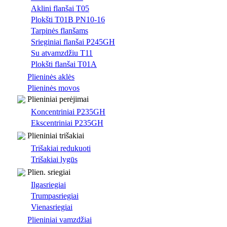
Aklini flanšai T05
Plokšti T01B PN10-16
Tarpinės flanšams
Srieginiai flanšai P245GH
Su atvamzdžiu T11
Plokšti flanšai T01A
Plieninės aklės
Plieninės movos
Plieniniai perėjimai
Koncentriniai P235GH
Ekscentriniai P235GH
Plieniniai trišakiai
Trišakiai redukuoti
Trišakiai lygūs
Plien. sriegiai
Ilgasriegiai
Trumpasriegiai
Vienasriegiai
Plieniniai vamzdžiai