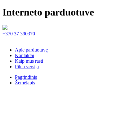
Interneto parduotuve
+370 37 390370
Apie parduotuvę
Kontaktai
Kaip mus rasti
Pilna versija
Pagrindinis
Žemėlapis