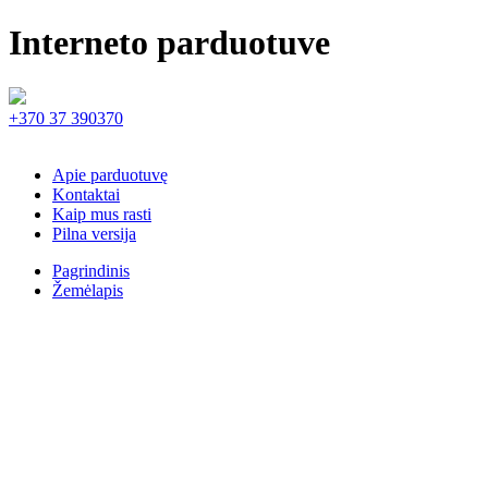
Interneto parduotuve
+370 37 390370
Apie parduotuvę
Kontaktai
Kaip mus rasti
Pilna versija
Pagrindinis
Žemėlapis