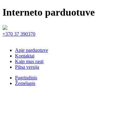
Interneto parduotuve
+370 37 390370
Apie parduotuvę
Kontaktai
Kaip mus rasti
Pilna versija
Pagrindinis
Žemėlapis