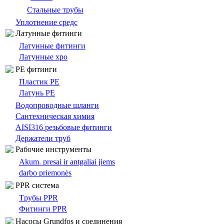
Стальные трубы
Уплотнение средс
Латунные фитинги
Латунные фитинги
Латунные хро
PE фитинги
Пластик PE
Латунь PE
Bодопроводныe шланги
Сантехническая химия
AISI316 резьбовые фитинги
Держатели труб
Pабочие инструменты
Akum. presai ir antgaliai jiems
darbo priemonės
PPR система
Tрубы PPR
Фитинги PPR
Насосы Grundfos и соединения