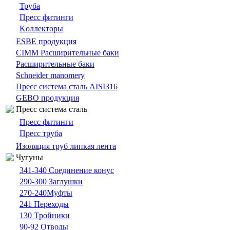
Труба
Пресс фитинги
Kоллекторы
ESBE продукция
CIMM Расширительные баки
Расширительные баки
Schneider manomery
Пресс система сталь AISI316
GEBO продукция
Пресс система сталь
Пресс фитинги
Пресс труба
Изоляция труб липкая лента
Чугуны
341-340 Cоединение конус
290-300 Заглушки
270-240Муфты
241 Переходы
130 Tройники
90-92 Отводы