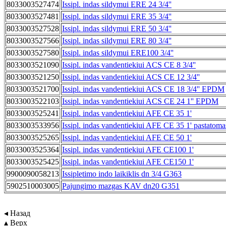
8033003527474
Issipl. indas sildymui ERE 24 3/4''
8033003527481
Issipl. indas sildymui ERE 35 3/4''
8033003527528
Issipl. indas sildymui ERE 50 3/4''
8033003527566
Issipl. indas sildymui ERE 80 3/4''
8033003527580
Issipl. indas sildymui ERE100 3/4''
8033003521090
Issipl. indas vandentiekiui ACS CE 8 3/4''
8033003521250
Issipl. indas vandentiekiui ACS CE 12 3/4''
8033003521700
Issipl. indas vandentiekiui ACS CE 18 3/4'' EPDM
8033003522103
Issipl. indas vandentiekiui ACS CE 24 1'' EPDM
8033003525241
Issipl. indas vandentiekiui AFE CE 35 1'
8033003533956
Issipl. indas vandentiekiui AFE CE 35 1' pastatoma
8033003525265
Issipl. indas vandentiekiui AFE CE 50 1'
8033003525364
Issipl. indas vandentiekiui AFE CE100 1'
8033003525425
Issipl. indas vandentiekiui AFE CE150 1'
9900090058213
Issipletimo indo laikiklis dn 3/4 G363
5902510003005
Pajungimo mazgas KAV dn20 G351
◂ Назад
▴ Верх