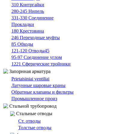
310 Контргайки
280-245 Нипель
331-330 Cоединение
Прокладки
180 Крестовина
246 Переходные муфты
85 Oбходы
121-120 Отводы45
95-97 Cоединение углом
1221 Сферические тройники
Запорнная арматура
Prietaisiniai ventiliai
Латунные шаровые краны
Обратные клапаны и фильтры
Промышленное произ
Cтальной трубопровод
Cтальные oтводы
Ст. отводы
Толстые oтводы