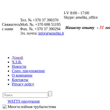
I-V 8:00 - 17:00
Skype: arnelita_office
Тел. № +370 37 390370
Свяжитесь
Моб. №. +370 698 51195
31
Нашему опыту -
го
с нами
Фах. №. +370 37 390294
Эл. почта:
info(at)arnelita.lt
Домой
Ч.З.В.
Новости
Спец. предложение
О компании
Контакты
Privacy policy
WATTS продукция
Многослойная трубасистема