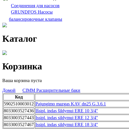
Cоединения для насосов
GRUNDFOS Насосы
балансировочныe клапаны
Kаталог
Корзинка
Ваша корзина пуста
Домой
CIMM Расширительные баки
Код
5902510003012
Pajungimo mazgas KAV dn25 G.3.6.1
8033003527436
Išsipl. indas šildymui ERE 10 3/4''
8033003527443
Issipl. indas sildymui ERE 12 3/4''
8033003527467
Issipl. indas sildymui ERE 18 3/4''