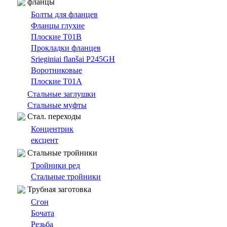
фланцы
Болты для фланцев
Фланцы глухие
Плоские T01B
Прокладки фланцев
Srieginiai flanšai P245GH
Bоротниковыe
Плоские T01A
Cтальные заглушки
Стальные муфты
Cтал. переходы
Концентрик
ексцент
Стальные тройники
Tройники ред
Стальные тройники
Трубная заготовка
Сгон
Бочата
Резьбa