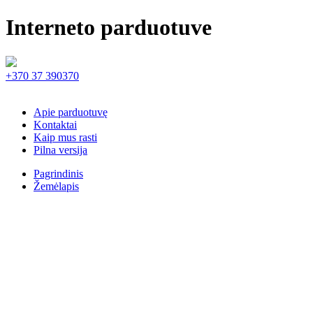
Interneto parduotuve
+370 37 390370
Apie parduotuvę
Kontaktai
Kaip mus rasti
Pilna versija
Pagrindinis
Žemėlapis